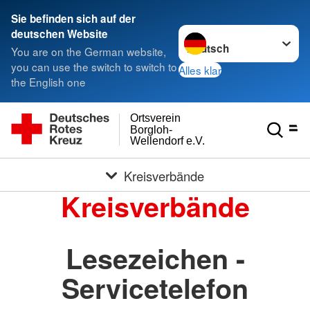
Sie befinden sich auf der
Sprache wechseln zu
deutschen Website
You are on the German website,
you can use the switch to switch to
Alles klar
the English one
Ortsverein
Borgloh-
Wellendorf e.V.
Kreisverbände
Kreisverbände
Lesezeichen -
Servicetelefon