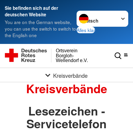
Sie befinden sich auf der
Sprache wechseln zu
deutschen Website
You are on the German website,
you can use the switch to switch to
Alles klar
the English one
Ortsverein
Borgloh-
Wellendorf e.V.
Kreisverbände
Kreisverbände
Lesezeichen -
Servicetelefon