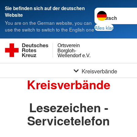
Sie befinden sich auf der deutschen
Sprache wechseln 
Website
You are on the German website, you can
Alles klar
use the switch to switch to the English one
Ortsverein
Borgloh-
Wellendorf e.V.
Kreisverbände
Kreisverbände
Lesezeichen -
Servicetelefon