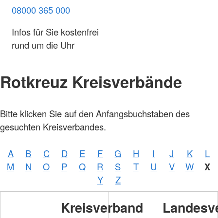
08000 365 000
Infos für Sie kostenfrei
rund um die Uhr
Rotkreuz Kreisverbände
Bitte klicken Sie auf den Anfangsbuchstaben des
gesuchten Kreisverbandes.
A
B
C
D
E
F
G
H
I
J
K
L
M
N
O
P
Q
R
S
T
U
V
W
X
Y
Z
Kreisverband
Landesv