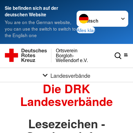
Sie befinden sich auf der
Sprache wechseln zu
deutschen Website
You are on the German website,
you can use the switch to switch to
Alles klar
the English one
Ortsverein
Borgloh-
Wellendorf e.V.
Landesverbände
Die DRK
Landesverbände
Lesezeichen -