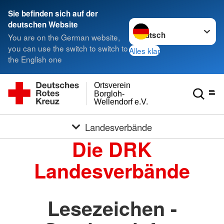
Sie befinden sich auf der
Sprache wechseln zu
deutschen Website
You are on the German website,
you can use the switch to switch to
Alles klar
the English one
Ortsverein
Borgloh-
Wellendorf e.V.
Landesverbände
Die DRK
Landesverbände
Lesezeichen -