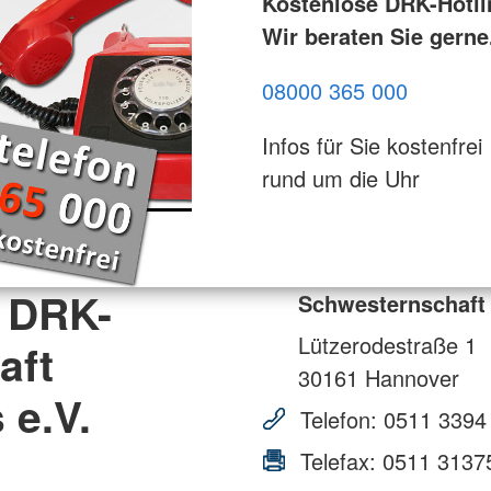
Kostenlose DRK-Hotli
Wir beraten Sie gerne
08000 365 000
Infos für Sie kostenfrei
rund um die Uhr
 DRK-
Schwesternschaft
Lützerodestraße 1
aft
30161
Hannover
 e.V.
Telefon:
0511 3394
Telefax:
0511 3137