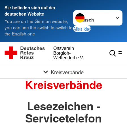
Sie befinden sich auf der
Sprache wechseln zu
deutschen Website
You are on the German website,
you can use the switch to switch to
Alles klar
the English one
Ortsverein
Borgloh-
Wellendorf e.V.
Kreisverbände
Kreisverbände
Lesezeichen -
Servicetelefon