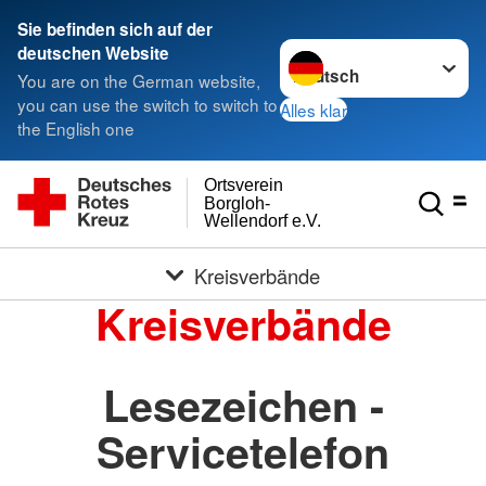
Sie befinden sich auf der
Sprache wechseln zu
deutschen Website
You are on the German website,
you can use the switch to switch to
Alles klar
the English one
Ortsverein
Borgloh-
Wellendorf e.V.
Kreisverbände
Kreisverbände
Lesezeichen -
Servicetelefon