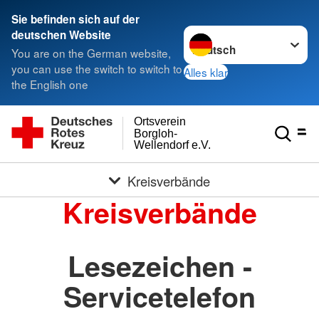
Sie befinden sich auf der
Sprache wechseln zu
deutschen Website
You are on the German website,
you can use the switch to switch to
Alles klar
the English one
Ortsverein
Borgloh-
Wellendorf e.V.
Kreisverbände
Kreisverbände
Lesezeichen -
Servicetelefon