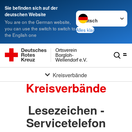
Sie befinden sich auf der
Sprache wechseln zu
deutschen Website
You are on the German website,
you can use the switch to switch to
Alles klar
the English one
Ortsverein
Borgloh-
Wellendorf e.V.
Kreisverbände
Kreisverbände
Lesezeichen -
Servicetelefon