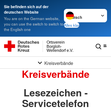
Sie befinden sich auf der
Sprache wechseln zu
deutschen Website
You are on the German website,
you can use the switch to switch to
Alles klar
the English one
Ortsverein
Borgloh-
Wellendorf e.V.
Kreisverbände
Kreisverbände
Lesezeichen -
Servicetelefon