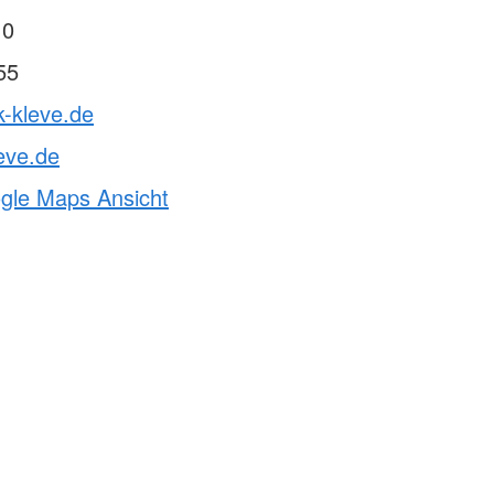
 0
55
k-kleve.de
eve.de
ogle Maps Ansicht