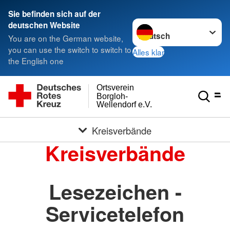
Sie befinden sich auf der
Sprache wechseln zu
deutschen Website
You are on the German website,
you can use the switch to switch to
Alles klar
the English one
Ortsverein
Borgloh-
Wellendorf e.V.
Kreisverbände
Kreisverbände
Lesezeichen -
Servicetelefon