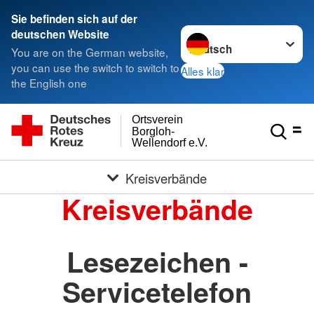
Sie befinden sich auf der
Sprache wechseln zu
deutschen Website
You are on the German website,
you can use the switch to switch to
Alles klar
the English one
Ortsverein
Borgloh-
Wellendorf e.V.
Kreisverbände
Kreisverbände
Lesezeichen -
Servicetelefon