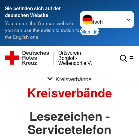
Sie befinden sich auf der
Sprache wechseln zu
deutschen Website
You are on the German website,
you can use the switch to switch to
Alles klar
the English one
Ortsverein
Borgloh-
Wellendorf e.V.
Kreisverbände
Kreisverbände
Lesezeichen -
Servicetelefon