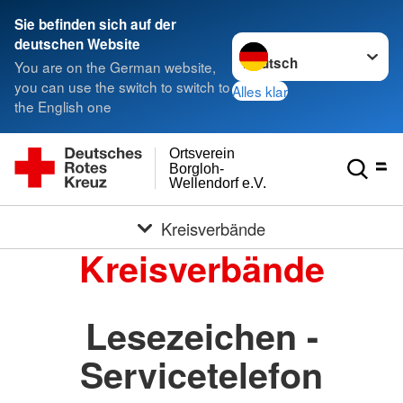
Sie befinden sich auf der
Sprache wechseln zu
deutschen Website
You are on the German website,
you can use the switch to switch to
Alles klar
the English one
Ortsverein
Borgloh-
Wellendorf e.V.
Kreisverbände
Kreisverbände
Lesezeichen -
Servicetelefon