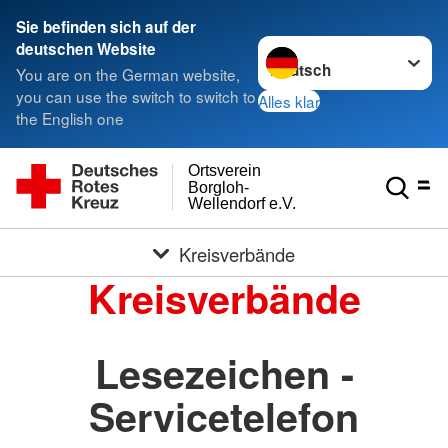
Sie befinden sich auf der
Sprache wechseln zu
deutschen Website
You are on the German website,
you can use the switch to switch to
Alles klar
the English one
Ortsverein
Borgloh-
Wellendorf e.V.
Kreisverbände
Kreisverbände
Lesezeichen -
Servicetelefon