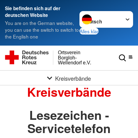
Sie befinden sich auf der
Sprache wechseln zu
deutschen Website
You are on the German website,
you can use the switch to switch to
Alles klar
the English one
Ortsverein
Borgloh-
Wellendorf e.V.
Kreisverbände
Kreisverbände
Lesezeichen -
Servicetelefon