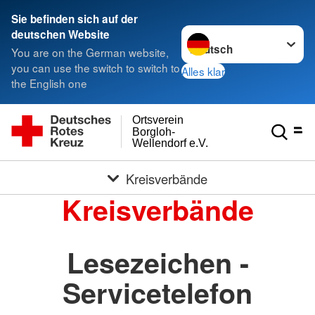
Sie befinden sich auf der
Sprache wechseln zu
deutschen Website
You are on the German website,
you can use the switch to switch to
Alles klar
the English one
Ortsverein
Borgloh-
Wellendorf e.V.
Kreisverbände
Kreisverbände
Lesezeichen -
Servicetelefon