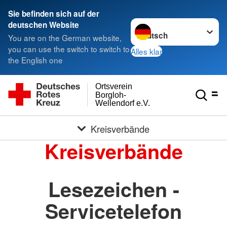
Sie befinden sich auf der
Sprache wechseln zu
deutschen Website
You are on the German website,
you can use the switch to switch to
Alles klar
the English one
Ortsverein
Borgloh-
Wellendorf e.V.
Kreisverbände
Kreisverbände
Lesezeichen -
Servicetelefon