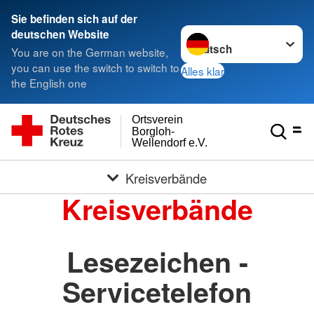
Sie befinden sich auf der
Sprache wechseln zu
deutschen Website
You are on the German website,
you can use the switch to switch to
Alles klar
the English one
Ortsverein
Borgloh-
Wellendorf e.V.
Kreisverbände
Kreisverbände
Lesezeichen -
Servicetelefon