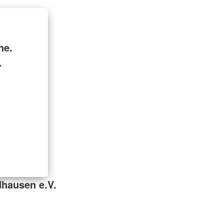
ne.
.
hausen e.V.