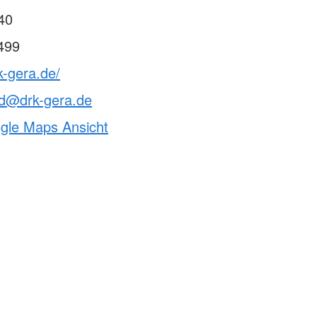
40
499
k-gera.de/
nd@drk-gera.de
ogle Maps Ansicht