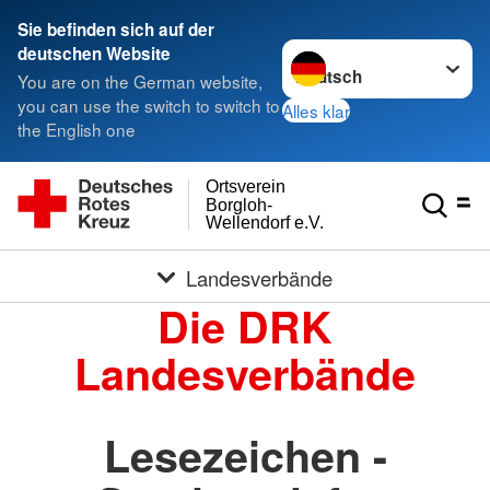
Sie befinden sich auf der
Sprache wechseln zu
deutschen Website
You are on the German website,
you can use the switch to switch to
Alles klar
the English one
Ortsverein
Borgloh-
Wellendorf e.V.
Landesverbände
Die DRK
Landesverbände
Lesezeichen -